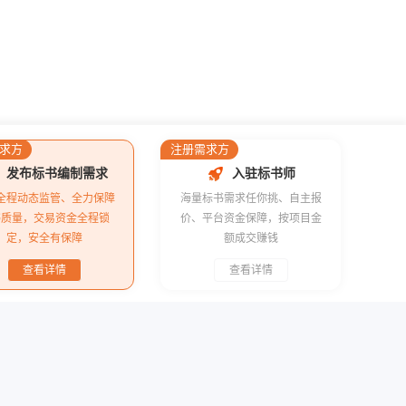
求方
注册需求方
发布标书编制需求
入驻标书师
全程动态监管、全力保障
海量标书需求任你挑、自主报
书质量，交易资金全程锁
价、平台资金保障，按项目金
定，安全有保障
额成交赚钱
查看详情
查看详情