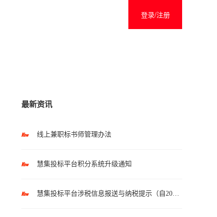
登录/注册
最新资讯
线上兼职标书师管理办法
慧集投标平台积分系统升级通知
慧集投标平台涉税信息报送与纳税提示（自2025年10月1日起执行）