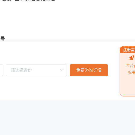
6号
任公司
注册需
平台
免费咨询详情
10-6
标
庆市梁平区财政局提出投诉。投诉事项包括：投诉人不认可评
庆市梁平区财政局的依法调查后，作出了处理决定。
阅读更多
采购质疑和投诉办法》（财政部令第94号）第二十九条第
乏事实依据，投诉事项不成立，予以驳回。