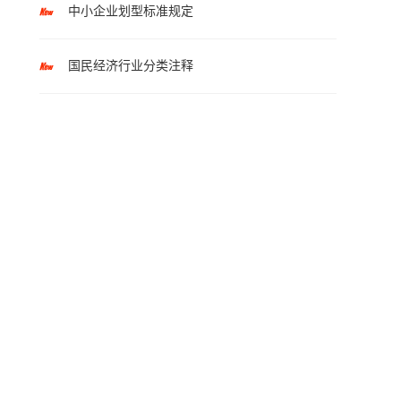
中小企业划型标准规定
国民经济行业分类注释