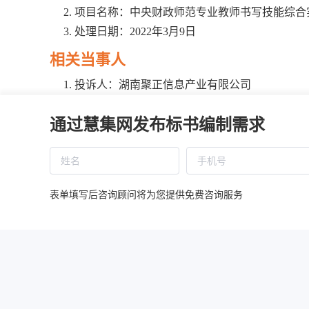
项目名称：中央财政师范专业教师书写技能综合
处理日期：2022年3月9日
相关当事人
投诉人：湖南聚正信息产业有限公司
地址：湖南省长沙市芙蓉区解放东路89号天心电
通过慧集网发布标书编制需求
被投诉人1：长沙师范学院
地址：湖南省长沙市长沙县安沙万花园路9号
被投诉人2：湖南省公共资源交易中心
地址：湖南省长沙市雨花区万家丽路二段29号
表单填写后咨询顾问将为您提供免费咨询服务
相关供应商：湖南省新向标信息技术有限公司
地址：长沙市雨花区东塘大华宾馆（华都2栋2单元
基本情况
投诉人不满意采购人和代理机构就本项目作出的质疑答
投标人评分标准商务部分提供资料涉嫌造假或提