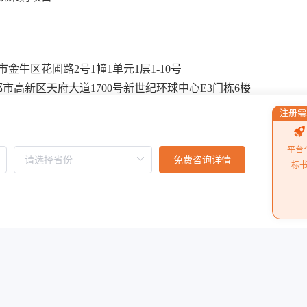
牛区花圃路2号1幢1单元1层1-10号
高新区天府大道1700号新世纪环球中心E3门栋6楼
注册需
惠民路211号
：四川省成都市锦江区滨江东路166号1栋2楼1号附
平台
免费咨询详情
标
：四川成都市锦江区提督街54号23层D号
四川省成都经济技术开发区（龙泉驿区）车城东五路
阅读更多
川农业大学雅安校区体育馆灯光系统采购项目中的质疑答复提
受理，现案件审查已结束。