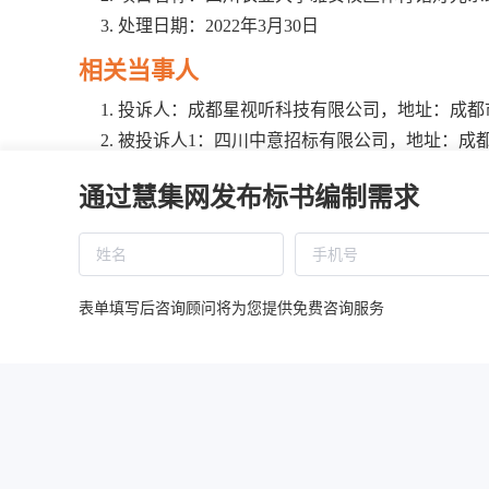
处理日期：2022年3月30日
相关当事人
投诉人：成都星视听科技有限公司，地址：成都市金
被投诉人1：四川中意招标有限公司，地址：成都市
2-1-611-615
通过慧集网发布标书编制需求
被投诉人2：四川农业大学，地址：成都市温江区
相关供应商1：四川中绍建筑工程有限公司，地址
496号
相关供应商2：四川康瑞恒新科技有限公司，地址
表单填写后咨询顾问将为您提供免费咨询服务
相关供应商3：成都尚光电子有限公司，地址：
141号
基本情况
成都星视听科技有限公司对四川中意招标有限公司在四
出异议，并于2022年2月16日向本机关投诉。经本机关依法