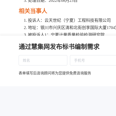
处理日期：2022年08月23日
相关当事人
投诉人：云天世纪（宁夏）工程科技有限公司
地址：银川市兴庆区清和北街创享国际大厦1704
被投诉人1：宁夏计量质量检验检测研究院
地址：宁夏银川市贺兰县德胜工业园区清园路1-
通过慧集网发布标书编制需求
被投诉人2：宁夏智诚博誉项目管理咨询有限公
地址：银川市虹桥南街天源财汇中心A座27楼
相关供应商：
地址：
表单填写后咨询顾问将为您提供免费咨询服务
基本情况
高效液相色谱-串联质谱仪（配ESI+APCI源）
2.3流动相精灵
2.3.1流动相精灵：采用衡器全自动计算批处
醒信息至只能终端。