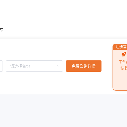
室
1
注册需
司
平台
免费咨询详情
标
阅读更多
理分析所需流动相总量，实时监测流动相余量并可推送提