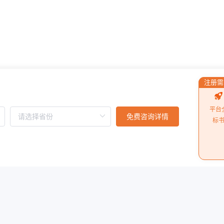
注册需
平台
免费咨询详情
标
物流园10区3号
依法受理处理。投诉事项如下：
阅读更多
价表”中“项目名称”未按谈判文件要求和规定提交有关
/服务”栏，中标人写的是“品牌/型号/服务”，未按谈判