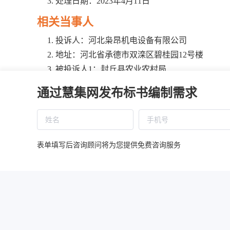
处理日期：2023年4月11日
相关当事人
投诉人：河北枭昂机电设备有限公司
地址：河北省承德市双滦区碧桂园12号楼
被投诉人1：封丘县农业农村局
地址：封丘县城民主路103号
通过慧集网发布标书编制需求
被投诉人2：新乡市丰成工程管理有限公司
地址：河南省新乡市封丘县幸福路中段1348号
相关供应商：郑州科前农牧科技有限公司
地址：河南省郑州市惠济区花园口镇贝壳宠物养殖
表单填写后咨询顾问将为您提供免费咨询服务
基本情况
投诉人对质疑答复不满意提起投诉，封丘县农业农村局
投诉事项1：中标单位的“报价明细表”“第一次报
资料。
投诉事项2：招标文件“报价明细表”中“品种/型号