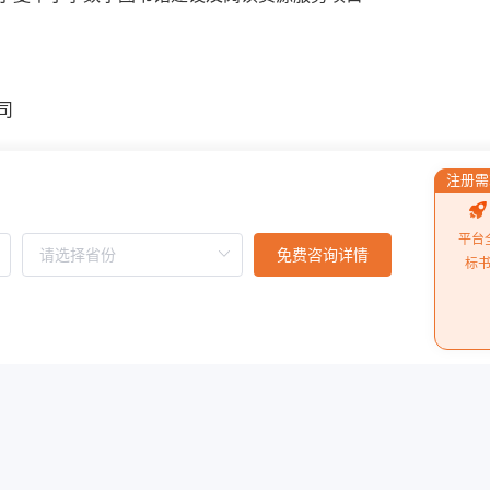
司
注册需
平台
免费咨询详情
楼第B4幢6层2号房
标
疑答复函给出的答复内容不满意，请求重新审核拟中标企业湖
实该公司在投标文件响应中虚假应标。
阅读更多
标文件、评审报告等证据材料并调查核实认为，虽然中标供应
文件关于一般技术指标“版权证明文件”的数量要求，投诉人