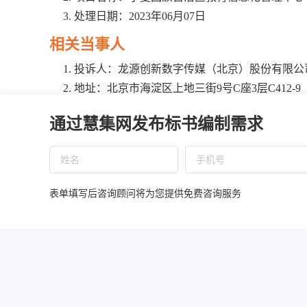
处理日期：2023年06月07日
相关当事人
投诉人：龙源创新数字传媒（北京）股份有限公
地址：北京市海淀区上地三街9号C座3层C412-9
被投诉人2：宁夏贵美捷招标代理有限公司
通过慧集网发布标书编制需求
地址：吴忠市利通区富康商务中心8005号
相关供应商：湖北中文在线数字出版有限公司
地址：湖北省武汉市经济技术开发区华中智谷研发
基本情况
表单填写后咨询顾问将为您提供免费咨询服务
投诉人龙源创新数字传媒（北京）股份有限公司对于质
北中文在线数字出版有限公司在此项目中的投标文件，以证
处理依据
经宁夏回族自治区财政厅调阅查看本项目招标文件、投
商湖北中文在线数字出版有限公司投标文件中未完全响应招标