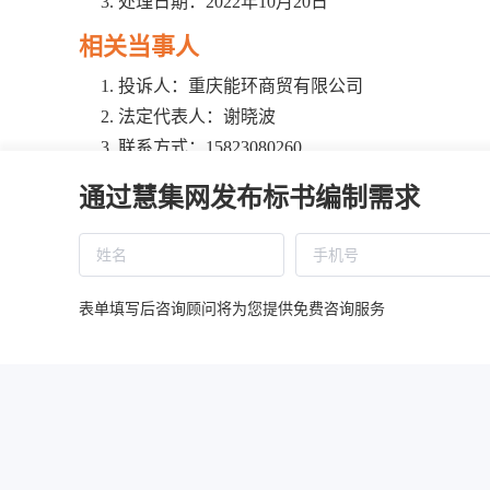
处理日期：2022年10月20日
相关当事人
投诉人：重庆能环商贸有限公司
法定代表人：谢晓波
联系方式：15823080260
地址：重庆市彭水县保家镇保家新街346号
通过慧集网发布标书编制需求
被投诉人1：重庆市南川区林业局
经办人：韦老师
联系方式：023-64562536
通讯地址：重庆市南川区林业局
表单填写后咨询顾问将为您提供免费咨询服务
被投诉人2：重庆市汇昊招标代理有限公司
经办人：杨老师
联系方式：023-71476559
通讯地址：重庆市南川区龙井路5号附168号
基本情况