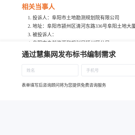
相关当事人
投诉人：阜阳市土地勘测规划院有限公司
地址：阜阳市颍州区清河东路336号阜阳土地大厦6
被投诉人：
阜阳市自然资源和规划局颍州区分局
地址：阜阳市颍州区清河东路336号
通过慧集网发布标书编制需求
华春建设工程项目管理有限责任公司
地址：阜阳市淮河路456号人寿大厦10层
相关供应商：无
当事人：无
表单填写后咨询顾问将为您提供免费咨询服务
基本情况
投诉事项为评审专家吴万民、刘峰近3年内与投诉人存在
进行回避，可能存在不公平现象影响评审结果。
处理依据