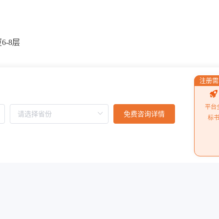
-8层
注册需
平台
免费咨询详情
标
阅读更多
劳动关系，并存在利害关系，不具备参加该项目评审资格，未