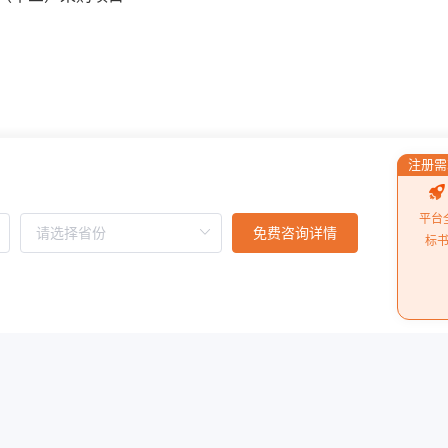
注册需
楼A座
平台
免费咨询详情
标
海富路9-1号4301室
阅读更多
技发展有限公司虚假应标。根据投诉人提供的中标产品的产
足招标文件中的2项要求。具体投诉事项如下：