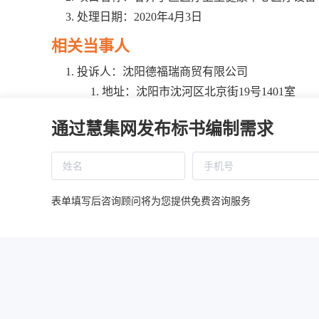
处理日期：2020年4月3日
相关当事人
投诉人：沈阳德福瑞商贸有限公司
地址：沈阳市沈河区北京街19号1401室
法定代表人：刘向南
通过慧集网发布标书编制需求
被投诉人：大连成安招投标代理有限公司
地址：大连市中山区明泽街16号丽苑大厦14
当事人：大连市甘井子区卫生健康局
地址：大连市甘井子区明珠广场1号
表单填写后咨询顾问将为您提供免费咨询服务
相关供应商：大连健立科技发展有限公司
地址：中国（辽宁）自由贸易试验区大连保税区
基本情况
投诉人在其投诉事项中主张本项目F包中标人大连健立科
品彩页和官方网站的参数信息截图，投诉人认为中标产品不满