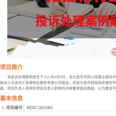
项目简介
本投诉处理案例发生于2021年4月9日，由大连市市政公用事业服
投诉人大连百汇家缘物业服务有限公司提出，并由大连市财政局处理完毕
备、项目负责人答辩和项目负责人职称的评审要求提出质疑，认为要求不
基本信息
项目编号：HDZC2021002
项目名称：大连市市政公用事业服务中心公园绿化养护及环