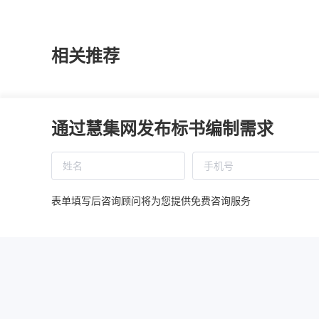
相关推荐
线上兼职标书师管理办法
施工单位
通过慧集网发布标书编制需求
慧集投标平台涉税信息报送与纳税提示（自2025年
施工单位
表单填写后咨询顾问将为您提供免费咨询服务
国民经济行业分类注释
施工单位
施工单位
同样是生产手机，为什么华为却能成为手机行业
施工单位