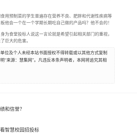
期食用预制菜的学生普遍存在营养不良、肥胖和代谢性疾病等
老板他会一个在一个学期长期吃自己做的产品吗？他不会的！
，身为食堂投标人说这一言论就是希望引起相关部门的重视，
来了巨大的危害。
何单位及个人未经本站书面授权不得转载或以其他方式复制
明“来源：慧集网”。凡违反本条声明者，本网将追究其相
绩和信誉？
看智慧校园招投标