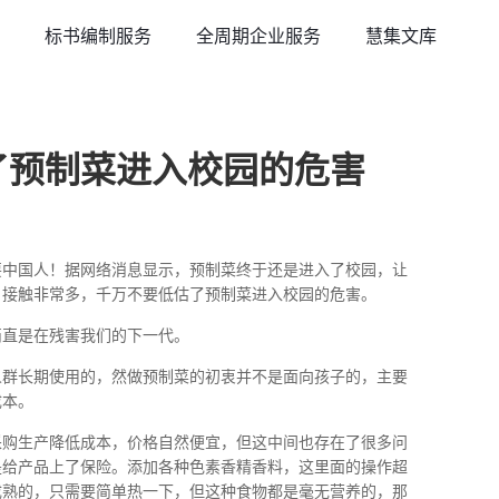
标书编制服务
全周期企业服务
慧集文库
了预制菜进入校园的危害
耍中国人！据网络消息显示，预制菜终于还是进入了校园，让
目接触非常多，千万不要低估了预制菜进入校园的危害。
简直是在残害我们的下一代。
人群长期使用的，然做预制菜的初衷并不是面向孩子的，主要
成本。
采购生产降低成本，价格自然便宜，但这中间也存在了很多问
是给产品上了保险。添加各种色素香精香料，这里面的操作超
成熟的，只需要简单热一下，但这种食物都是毫无营养的，那