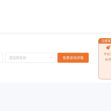
慧集投标平台积分系统
施工单位
注册需
平台
10月1日起执行）
中小企业划型标准规定
施工单位
免费咨询详情
标
2022年3月14日山西
施工单位
阅读更多
2022年3月14日中阳县投诉处理案例：春节、元宵“两节”城区亮化项目案例解析
施工单位
的颠覆者
住房城乡建设部新通知的
施工单位