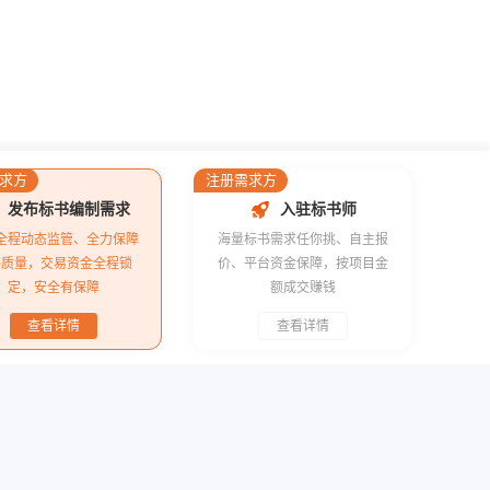
升级通知
求方
注册需求方
发布标书编制需求
入驻标书师
全程动态监管、全力保障
海量标书需求任你挑、自主报
书质量，交易资金全程锁
价、平台资金保障，按项目金
定，安全有保障
额成交赚钱
运城市投诉处理案例：春节、元宵“两节”城区亮化项目
查看详情
查看详情
2021年太原市卫生健康委员会五所医院信息化建设软件项目投诉处理案例分析
变革是正面还是负面？90%的人都不知道