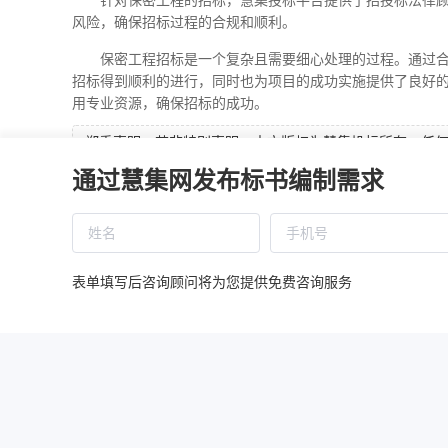
针对保密工程的招标，慧集投标平台提供了
招
投标法律
风险，确保招标过程的合规和顺利。
保密工程招标是一个复杂且需要细心处理的过程。通过
招标得到顺利的进行，同时也为项目的成功实施提供了良好
用专业资源，确保招标的成功。
郑重声明：若非特别声明，本文版权为慧集投标所有，任
发表。经本网授权使用的，应当在授权范围内使用，且须注
通过慧集网发布标书编制需求
关法律责任。
本文地址：
https://www.huijibid.cn/article/udgwf02ca325489b
表单填写后咨询顾问将为您提供免费咨询服务
上一篇：物业公司投标：如何展示出优秀的业
下一篇：什么项目必须进场招标？