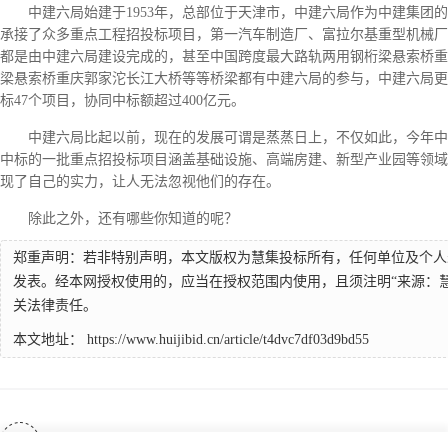
中建六局始建于1953年，总部位于天津市，中建六局作为中建集团
承接了众多重点工程招投标项目，第一汽车制造厂、富拉尔基重型机械厂
都是由中建六局建设完成的，甚至中国跨度最大路轨两用钢桁梁悬索桥重
梁悬索桥重庆郭家沱长江大桥等等桥梁都有中建六局的参与，中建六局更是
标47个项目，协同中标额超过400亿元。
中建六局比起以前，现在的发展可谓是蒸蒸日上，不仅如此，今年中建
中标的一批重点招投标项目涵盖基础设施、高端房建、新型产业园等领域
现了自己的实力，让人无法忽视他们的存在。
除此之外，还有哪些你知道的呢？
郑重声明：若非特别声明，本文版权为慧集投标所有，任何单位及个人
发表。经本网授权使用的，应当在授权范围内使用，且须注明“来源：
关法律责任。
本文地址：
https://www.huijibid.cn/article/t4dvc7df03d9bd55
上一篇：物业公司投标：如何展示出优秀的业绩和信誉