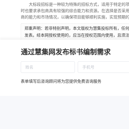
大标段招标是一种较为特殊的招标方式，适用于特定的
时也要求承包商具有较强的综合能力和资源。在选择是否采
商的能力和市场情况，以确保项目能够顺利实施，实现预期
郑重声明：若非特别声明，本文版权为慧集投标所有，任
发表。经本网授权使用的，应当在授权范围内使用，且须注
关法律责任。
通过慧集网发布标书编制需求
本文地址：
https://www.huijibid.cn/article/rmqk6c9fcdceec6e
上一篇：物业公司投标：如何展示出优秀的业
表单填写后咨询顾问将为您提供免费咨询服务
下一篇：什么项目可以采用批量招标？