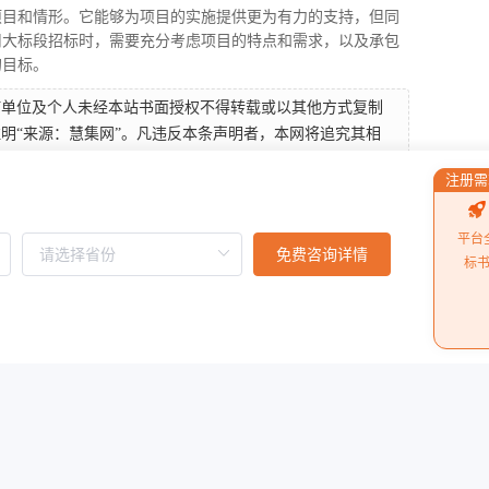
项目和情形。它能够为项目的实施提供更为有力的支持，但同
用大标段招标时，需要充分考虑项目的特点和需求，以及承包
的目标。
何单位及个人未经本站书面授权不得转载或以其他方式复制
明“来源：慧集网”。凡违反本条声明者，本网将追究其相
注册需
平台
免费咨询详情
标
绩和信誉？
阅读更多