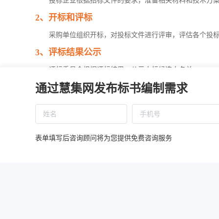
投标企业根据招标文件的要求，准备相关材料和技术方
2、开标和评标
采购单位组织开标，对投标文件进行评审，评估各个投
3、评标结果公示
评标委员会根据评标结果，公示中标候选人名单。
通过慧集网发布标书编制需求
4、定标
采购单位根据评标结果，确定最终的中标企业。
5、中标公示和签订合同
表单填写后咨询顾问将为您提供免费咨询服务
采购单位公示中标结果，并与中标企业签订合同。
五、评定分离定标法优缺点
评定分离定标法作为一种招标方法，具有如下优点和缺
优点：
1、提高评标过程的公正性和透明度，减少人为干扰。