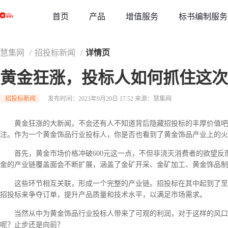
草稿
首页
增值服务
标书编制服务
产品
慧集网
/
招投标新闻
/
详情页
黄金狂涨，投标人如何抓住这次
招投标新闻
发布时间：2023年9月20日 17:52
来源：慧集网
黄金狂涨的大新闻，不会还有人不知道背后隐藏招投标的丰厚价值吧
注。作为一个黄金饰品行业投标人，你是否也看到了黄金饰品产业上的火
首先，黄金市场价格冲破600元这一点，不但非浇灭消费者的欲望
金的产业链覆盖面会不断扩展，涵盖了金矿开采、金矿加工、黄金饰品
这些环节相互关联，形成一个完整的产业链。招投标在其中起到了至
招投标来争夺订单，提升产品质量和技术水平，以满足市场需求。
当然从中为黄金饰品行业投标人带来了可观的利润，对于这样的风口
呢？止步还是向前？