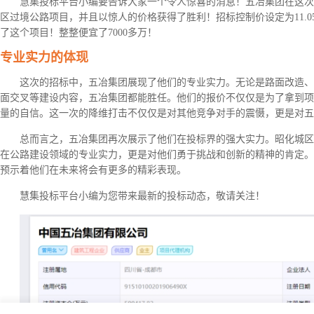
慧集投标平台小编要告诉大家一个令人惊喜的消息！五冶集团在这次
区过境公路项目，并且以惊人的价格获得了胜利！招标控制价设定为11.05
了这个项目！整整便宜了7000多万！
专业实力的体现
这次的招标中，五冶集团展现了他们的专业实力。无论是路面改造、
面交叉等建设内容，五冶集团都能胜任。他们的报价不仅仅是为了拿到项
量的自信。这一次的降维打击不仅仅是对其他竞争对手的震慑，更是对五
总而言之，五冶集团再次展示了他们在投标界的强大实力。昭化城区
在公路建设领域的专业实力，更是对他们勇于挑战和创新的精神的肯定。
预示着他们在未来将会有更多的精彩表现。
慧集投标平台小编为您带来最新的投标动态，敬请关注！