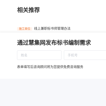
相关推荐
线上兼职标书师管理办法
施工单位
通过慧集网发布标书编制需求
慧集投标平台涉税信息报送与纳税提示（自2025年
施工单位
国民经济行业分类注释
施工单位
表单填写后咨询顾问将为您提供免费咨询服务
近2万条学员信息被泄露，为何投标人越来越关注
施工单位
找兼职投标师，怕不靠谱怎么办？
施工单位