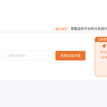
慧集投标平台积分系统
施工单位
注册需
10月1日起执行）
中小企业划型标准规定
施工单位
平台
免费咨询详情
标
国企转账私人账户近6亿
施工单位
信息安全的招投标？
为何越来越多企业选择
施工单位
阅读更多
怎么找到让自己满意的
施工单位