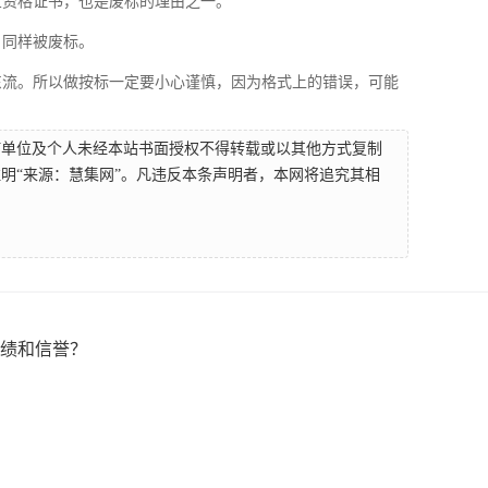
业资格证书，也是废标的理由之一。
，同样被废标。
东流。所以做按标一定要小心谨慎，因为格式上的错误，可能
何单位及个人未经本站书面授权不得转载或以其他方式复制
明“来源：慧集网”。凡违反本条声明者，本网将追究其相
绩和信誉？