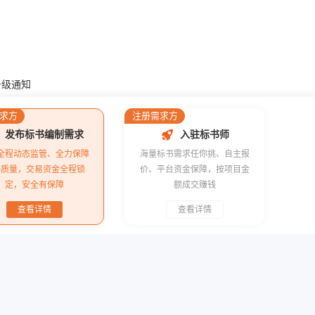
升级通知
求方
注册需求方
发布标书编制需求
入驻标书师
全程动态监管、全力保障
海量标书需求任你挑、自主报
书质量，交易资金全程锁
价、平台资金保障，按项目金
？中标十余个工程项目是否都存在问题？
定，安全有保障
额成交赚钱
查看详情
查看详情
走平台找人做标书，有哪些好处？
投标师编写投标文件？