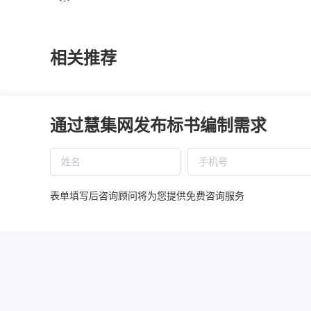
相关推荐
线上兼职标书师管理办法
施工单位
通过慧集网发布标书编制需求
慧集投标平台涉税信息报送与纳税提示（自2025年
施工单位
表单填写后咨询顾问将为您提供免费咨询服务
国民经济行业分类注释
施工单位
施工单位
你敢相信？华为食堂也玩末位淘汰，背后的招投
施工单位