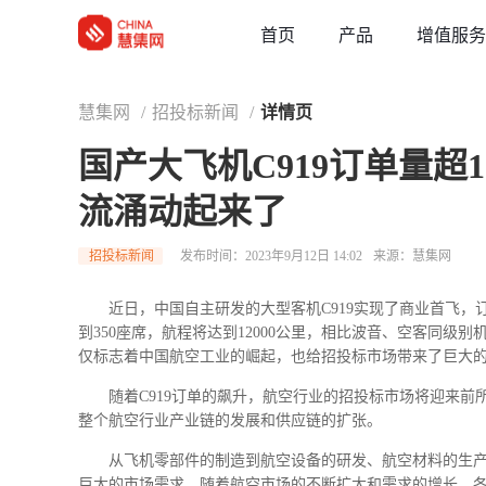
草稿
首页
增值服务
产品
慧集网
/
招投标新闻
/
详情页
国产大飞机C919订单量超
流涌动起来了
招投标新闻
发布时间：2023年9月12日 14:02
来源：慧集网
近日，中国自主研发的大型客机C919实现了商业首飞，订单
到350座席，航程将达到12000公里，相比波音、空客同级
仅标志着中国航空工业的崛起，也给招投标市场带来了巨大
随着C919订单的飙升，航空行业的招投标市场将迎来前
整个航空行业产业链的发展和供应链的扩张。
从飞机零部件的制造到航空设备的研发、航空材料的生
巨大的市场需求，随着航空市场的不断扩大和需求的增长，