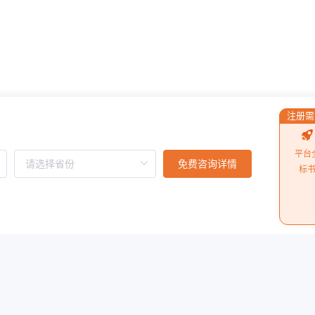
慧集投标平台积分系统
施工单位
注册需
平台
10月1日起执行）
中小企业划型标准规定
免费咨询详情
施工单位
标
你敢相信？河南一小学
施工单位
阅读更多
你敢相信？18亿的项目，5.4亿中标，投标率下浮71%，重庆基建市场招投标这么卷了吗
成都飞新加坡航班途中
施工单位
标竞争激烈到令人咂舌
从“一带一路”重点项目
施工单位