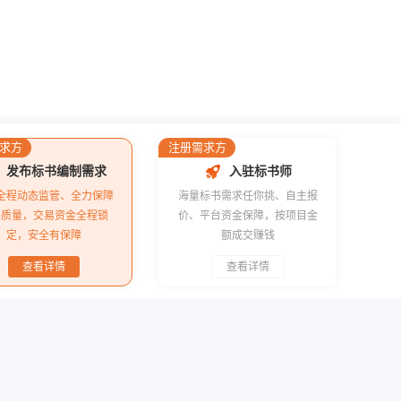
升级通知
求方
注册需求方
发布标书编制需求
入驻标书师
全程动态监管、全力保障
海量标书需求任你挑、自主报
书质量，交易资金全程锁
价、平台资金保障，按项目金
定，安全有保障
额成交赚钱
查看详情
查看详情
强制学生订酸奶，称没条件创造条件订
机舱冒烟事件引发了招投标大战
雅万高铁开通运行看出招投标竞争激烈的商机