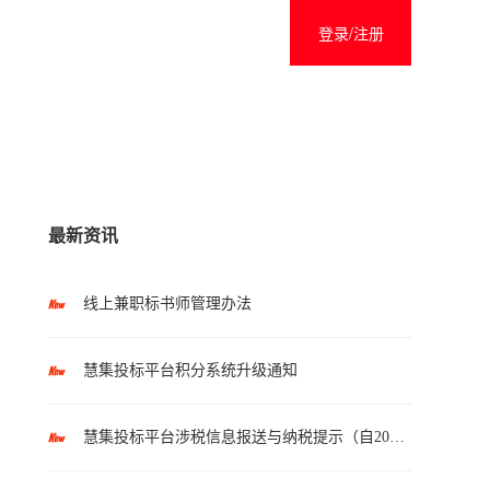
登录/注册
最新资讯
线上兼职标书师管理办法
慧集投标平台积分系统升级通知
慧集投标平台涉税信息报送与纳税提示（自2025年10月1日起执行）