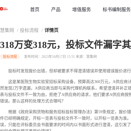
草稿
首页
增值服务
标书编制服务
产品
慧集网
/
投标流程
/
详情页
318万变318元，投标文件漏
投标流程
发布时间：2023年10月17日 15:51
来源：慧集网
投标时发现报价出错，但却被要求不得澄清错误并使用错误报价进行
这是某医院生物实验室招标采购设备，预算高达360万元，A供应商
然发现2万字遗漏，A供应商当即与采购代理机构联系，希望澄清并补正
表与投标文件不一致为由，拒绝了A供应商的请求，他们要求A供应商按照
错误。那么这样的处理方式合理吗？
根据《政府采购货物和服务招标投标管理办法》第59条规定，报价
件已经明确规定，开标一览表与投标文件不一致时，以开标一览表为准。
误，只能在评标委员会书面要求的时间内以书面形式进行澄清，这引发了