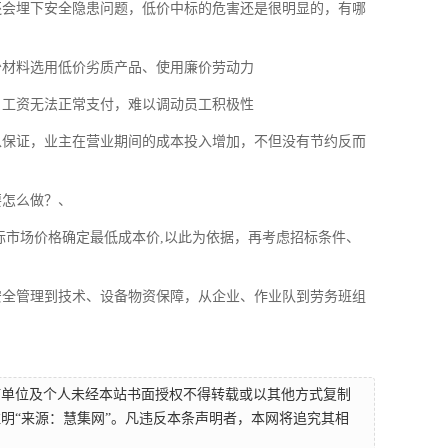
还会埋下安全隐患问题，低价中标的危害还是很明显的，有哪
少材料选用低价劣质产品、使用廉价劳动力
，工资无法正常支付，难以调动员工积极性
以保证，业主在营业期间的成本投入增加，不但没有节约反而
要怎么做？、
际市场价格确定最低成本价,以此为依据，再考虑招标条件、
安全管理到技术、设备物资保障，从企业、作业队到劳务班组
何单位及个人未经本站书面授权不得转载或以其他方式复制
明“来源：慧集网”。凡违反本条声明者，本网将追究其相