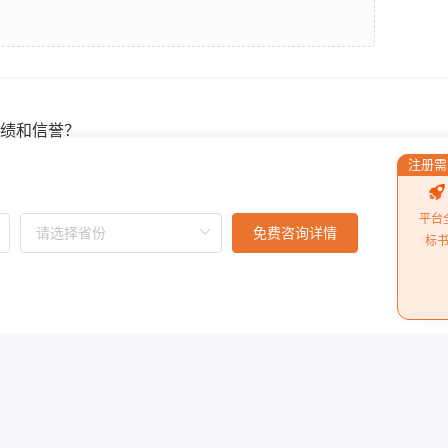
绩和信誉？
注册需
职业学院招投标市场瞬间动荡起来！
平台
免费咨询详情
标
阅读更多
慧集投标平台积分系统
施工单位
10月1日起执行）
中小企业划型标准规定