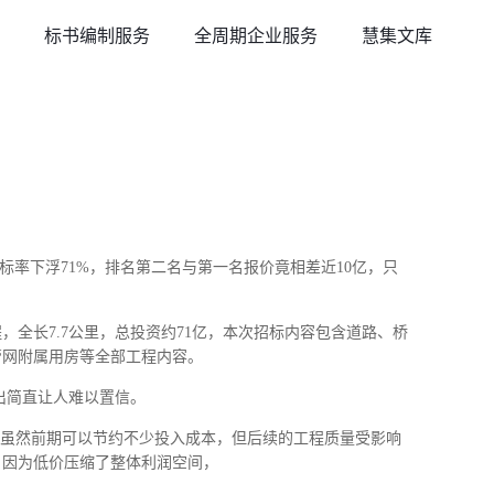
标书编制服务
全周期企业服务
慧集文库
？
投标率下浮71%，排名第二名与第一名报价竟相差近10亿，只
，全长7.7公里，总投资约71亿，本次招标内容包含道路、桥
管网附属用房等全部工程内容。
出简直让人难以置信。
，虽然前期可以节约不少投入成本，但后续的工程质量受影响
，因为低价压缩了整体利润空间，