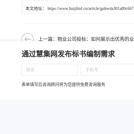
本文地址：
https://www.huijibid.cn/article/gubw4a301a89c667
上一篇：物业公司投标：如何展示出优秀的业
通过慧集网发布标书编制需求
下一篇：副院长猥亵女学生获刑2年2个月，
表单填写后咨询顾问将为您提供免费咨询服务
相关推荐
线上兼职标书师管理办法
施工单位
慧集投标平台涉税信息报送与纳税提示（自2025年